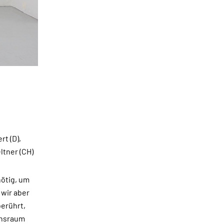
rt (D),
ltner (CH)
nötig, um
wir aber
berührt,
ensraum