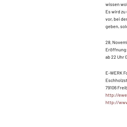
wissen wol
Es wird zu
vor, bei d
geben, so
28. Novemb
Eröffnung:
ab 22 Uhr 
E-WERK Fo
Eschholzst
79106 Frei
http://ewe
http://www