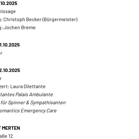
0.10.2025
nissage
 Christoph Becker (Bürgermeister)
g: Jochen Breme
1.10.2025
hr
2.10.2025
r
zert: Laura Dilettante
ttantes Palais Ambulante
e für Spinner & Sympathisanten
Romantics Emergency Care
 MERTEN
aße 12