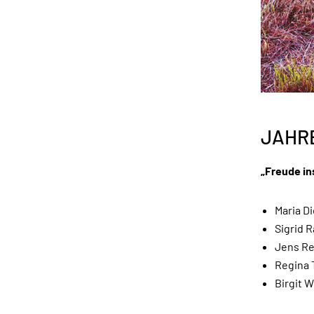
JAHR
„Freude ins
Maria D
Sigrid 
Jens Re
Regina 
Birgit 