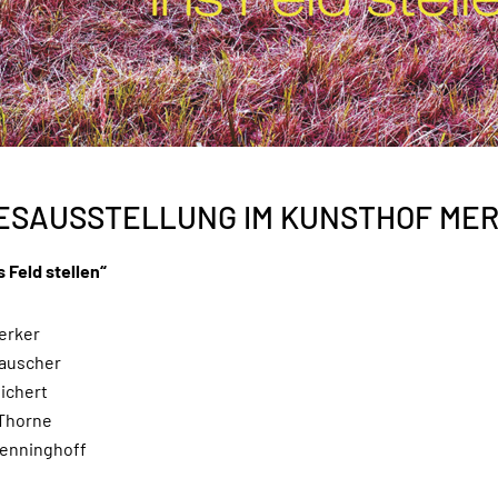
ESAUSSTELLUNG IM KUNSTHOF ME
 Feld stellen“
ierker
Rauscher
ichert
Thorne
Wenninghoff