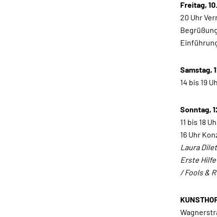
Freitag, 1
20 Uhr Ver
Begrüßung:
Einführun
Samstag, 1
14 bis 19 U
Sonntag, 1
11 bis 18 Uh
16 Uhr Kon
Laura Dile
Erste Hilf
/ Fools & 
KUNSTHOF
Wagnerstr