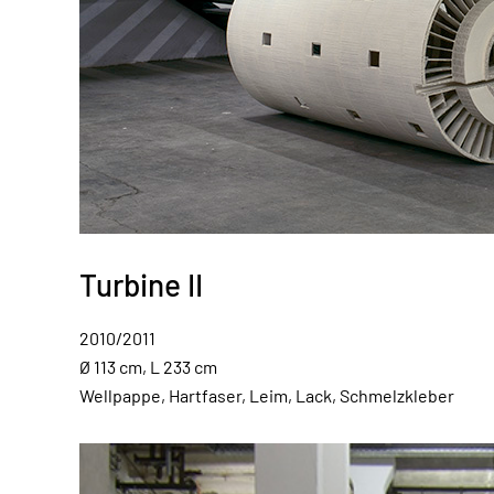
Turbine II
2010/2011
Ø 113 cm, L 233 cm
Wellpappe, Hartfaser, Leim, Lack, Schmelzkleber